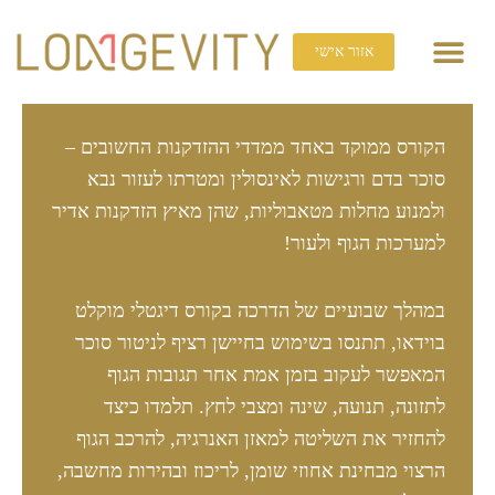
ילוג
תוכן
אזור אישי
כנס 2026
קורסים ומידע
תהליכי ליווי וסדנאות
הקורס ממוקד באחד ממדדי ההזדקנות החשובים –
סוכר בדם ורגישות לאינסולין ומטרתו לעזור נבא
ולמנוע מחלות מטאבוליות, שהן מאיץ הזדקנות אדיר
למערכות הגוף ולעור!
במהלך שבועיים של הדרכה בקורס דיגטלי מוקלט
בוידאו, תתנסו בשימוש בחיישן רציף לניטור סוכר
המאפשר לעקוב בזמן אמת אחר תגובות הגוף
לתזונה, תנועה, שינה ומצבי לחץ. תלמדו כיצד
להחזיר את השליטה למאזן האנרגיה, להרכב הגוף
הרצוי מבחינת אחוזי שומן, לריכוז ובהירות מחשבה,