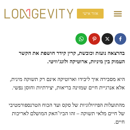
ילוג
תוכן
אזור אישי
כנס 2026
קורסים ומידע
תהליכי ליווי וסדנאות
בהרצאה נועזת וכובשת, קרין קידר חושפת את הקשר
העמוק בין מיניות, ארוטיקה ולונג’וויטי.
היא מסבירה איך ליבידו וארוטיקה אינם רק תשוקה מינית,
אלא אנרגיית חיים שמזינה בריאות, יצירתיות וחוסן נפשי.
מהתועלות הפיזיולוגיות של סקס ועד הכוח הטרנספורמטיבי
של חיים מלאי תשוקה – זהו הביו־האק המושלם לאריכות
חיים.