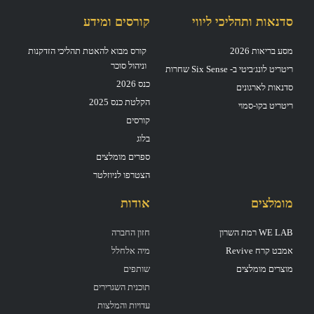
k
a
-
m
סדנאות ותהליכי ליווי
קורסים ומידע
f
מסע בריאות 2026
קורס מבוא להאטת תהליכי הזדקנות
וניהול סוכר
ריטריט לונג׳ביטי ב- Six Sense שחרות
כנס 2026
סדנאות לארגונים
הקלטת כנס 2025
ריטריט בקו-סמוי
קורסים
בלוג
ספרים מומלצים
הצטרפו לניוזלטר
מומלצים
אודות
WE LAB רמת השרון
חזון החברה
אמבט קרח Revive
מיה אלחלל
מוצרים מומלצים
שותפים
תוכנית השגרירים
עדויות והמלצות